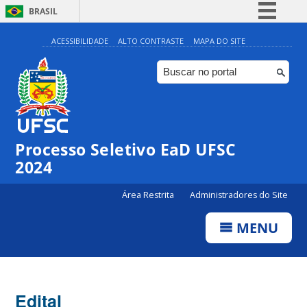
BRASIL
Simplifique!
ACESSIBILIDADE
ALTO CONTRASTE
MAPA DO SITE
Comunica BR
Participe
Acesso à informação
Legislação
Processo Seletivo EaD UFSC
Canais
2024
Área Restrita
Administradores do Site
MENU
Edital